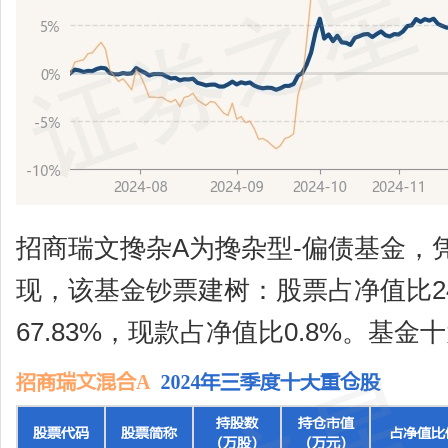
招商瑞文搀杂A为搀杂型-偏债基金，
现，该基金钞票建树：股票占净值比24
67.83%，现款占净值比0.8%。基