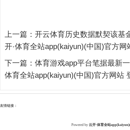
上一篇：
开云体育历史数据默契该基金近
开·体育全站app(kaiyun)(中国)官方
下一篇：
体育游戏app平台笔据最新一
体育全站app(kaiyun)(中国)官方网站
友情链接：
Powered by
云开·体育全站app(kaiyu