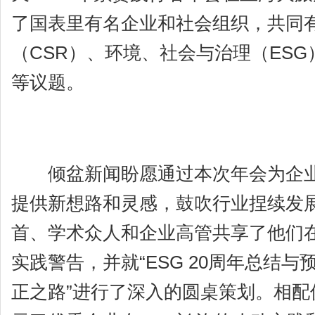
了国表里有名企业和社会组织，共同
（CSR）、环境、社会与治理（ES
等议题。
倾盆新闻盼愿通过本次年会为企业
提供新想路和灵感，鼓吹行业捏续发
首、学术众人和企业高管共享了他们在
实践警告，并就“ESG 20周年总结
正之路”进行了深入的圆桌策划。相配