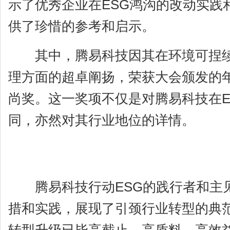
示了优秀企业在ESG鸿沟的改动实践
供了珍惜的参考和启示。
其中，腾易科技因其在环境可捏续
理方面的超卓阐扬，荣获大会颁发的年
尚奖。这一奖项不仅是对腾易科技在E
同，亦然对其行业地位的详情。
腾易科技行动ESG的践行者和主
措和实践，展现了引颈行业转型的典