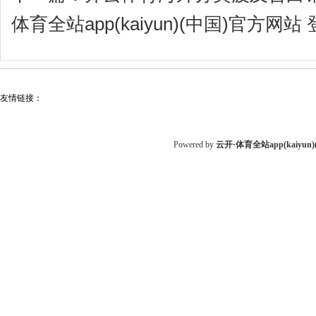
体育全站app(kaiyun)(中国)官方网站
友情链接：
Powered by
云开·体育全站app(kaiyu