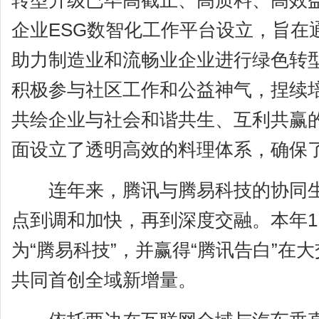
转型升级已毕高截止、高质料、高效
企业ESG数智化工作平台设立，旨在
助力制造业和流畅业企业进行绿色转
积极参与社区工作和公益神气，捏续
共绘企业与社会和谐共生、互利共赢
面设立了透明高效的料理体系，确保
连年来，腾讯与腾易科技的协同生
点到调和加快，再到深度交融。本年1
为“腾易科技”，并赢得“腾讯告白”在
共同首创全域新增量。