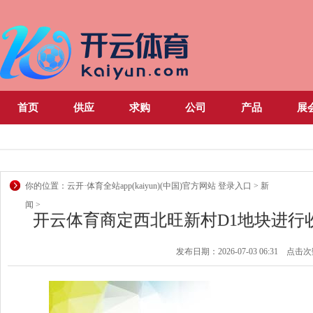
首页
供应
求购
公司
产品
展
你的位置：
云开·体育全站app(kaiyun)(中国)官方网站 登录入口
>
新
闻
>
开云体育商定西北旺新村D1地块进行收
发布日期：2026-07-03 06:31 点击
app(kaiyun)(中国)官