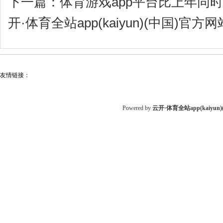
下一篇：
体育游戏app平台比上年同时下落5
开·体育全站app(kaiyun)(中国)官方
友情链接：
Powered by
云开·体育全站app(kaiyu