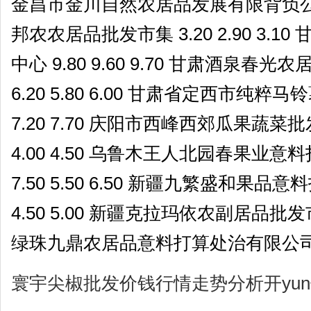
金昌市金川自然农居品发展有限背负公司 6.6
邦农农居品批发市集 3.20 2.90 3.
中心 9.80 9.60 9.70 甘肃酒泉
6.20 5.80 6.00 甘肃省定西市纯粹马
7.20 7.70 庆阳市西峰西郊瓜果蔬菜批
4.00 4.50 乌鲁木王人北园春果业
7.50 5.50 6.50 新疆九繁盛和果品
4.50 5.00 新疆克拉玛依农副居品批发市集 
绿珠九鼎农居品意料打算处治有限公司 -- -
寰宇尖椒批发价钱行情走势分析开yu