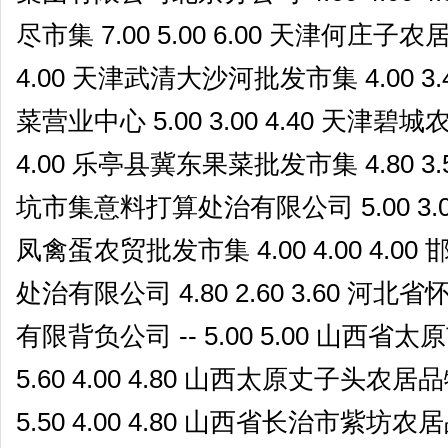
尽市集 7.00 5.00 6.00 天津何庄子农居
4.00 天津武清大沙河批发市集 4.00 3.
菜营业中心 5.00 3.00 4.40 天津碧城
4.00 乐亭县冀东果菜批发市集 4.80 3.
坑市集意料打算处治有限公司 5.00 3.00
凤禽蛋农贸批发市集 4.00 4.00 4.
处治有限公司 4.80 2.60 3.60 
有限背负公司 -- 5.00 5.00 山
5.60 4.00 4.80 山西太原丈子
5.50 4.00 4.80 山西省长治市