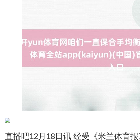
直播吧12月18日讯 经受《米兰体育报