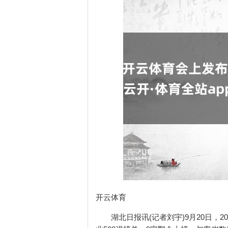
开云体育
湖北日报讯(记者刘宇)9月20日，2